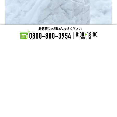
もっと見る
Instagram
〒940-2131 新潟県長岡市才津東町2519-1
© Sugimoto Roof Co., Ltd. All Rights Reserved.
This site is protected by reCAPTCHA and the Google
Privacy Policy
and
Terms of Service
apply.